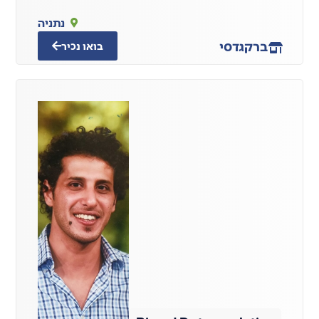
נתניה
ברק
גדסי
בואו נכיר