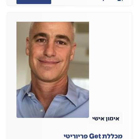
אימון אישי
מכללת Get פריוריטי