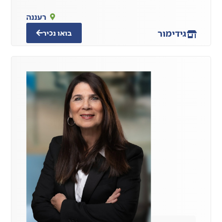
רעננה
גידי
מור
בואו נכיר