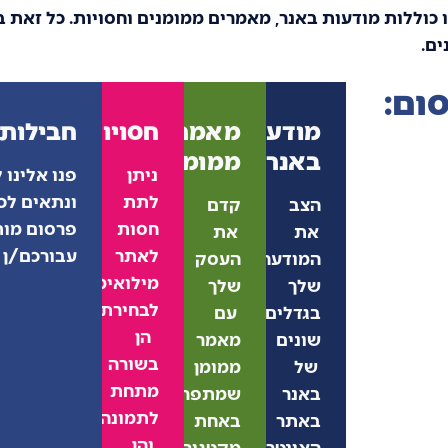
כוללות מודעות באנר, מאמרים ממומנים וחסויות. כל זאת בט
ים.
ום:
מודעות
מאמרים
חסויות
חבילות 
באנר
ממומנים
ניתן
פנו אלינו
לתת
ונתאים לכ
הצב
קדם
חסות
פרסום מו
את
את
לאתר
עבורכם/ן
המודעה
העסק
מילואימניק.ית
שלך
שלך
לבחירתכם,
בגדלים
עם
הן
שונים
מאמר
בשורה
של
ממומן
מתחת
באנר
שמתפרסם
לתמונה
באתר
באחת
והן
האינטרנט
מקטגוריות