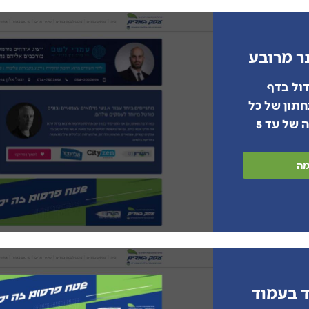
ר מרובע
ול בדף
חתון של כל
לשונית באתר (רוטציה של עד 5
מה
 בעמוד