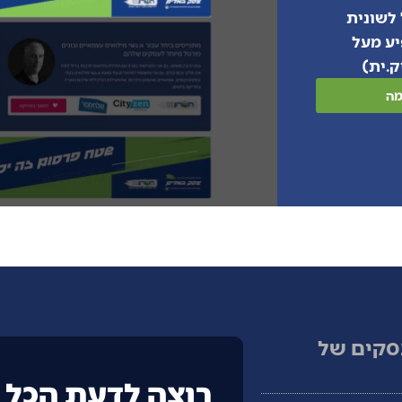
 לשונית
יע מעל
ק.ית)
מה
סקים של
רוצה לדעת הכל ע