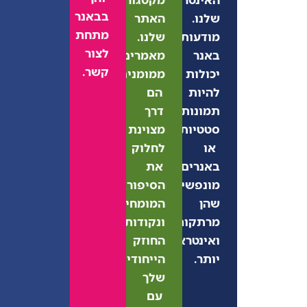
בבאנר
שלנו.
האתר
מתחת
מודעות
שלנו.
לצור
באנר
מאמרים
קשר.
יכולות
ממומנים
להיות
הם
תמונות
דרך
סטטיות
מצוינת
או
לחלוק
באנרים
את
מונפשים
הסיפור,
שהן
המומחיות
מרתקות
ונקודות
ואינטראקטיביות
החוזק
יותר.
הייחודיות
שלך
עם