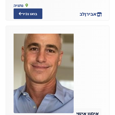
נתניה
אבירן
לב
בואו נכיר
אימון אישי