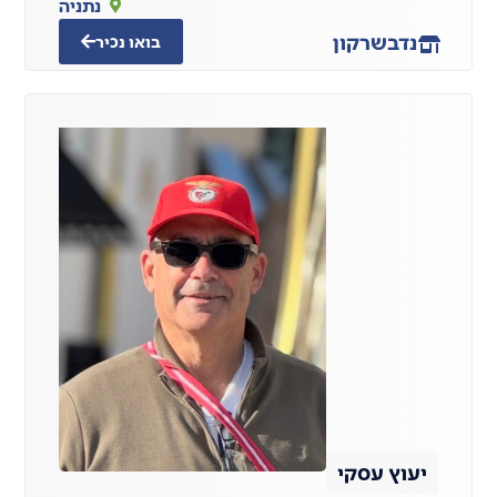
נתניה
נדב
שרקון
בואו נכיר
יעוץ עסקי