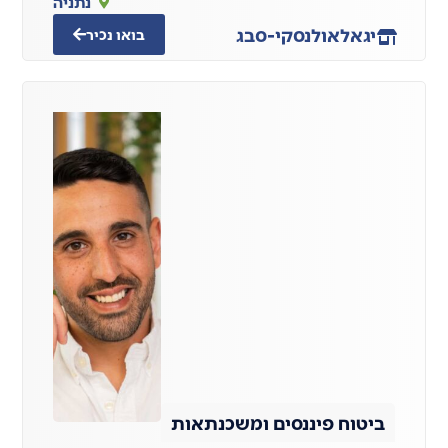
נתניה
יגאל
אולנסקי-סבג
בואו נכיר
ביטוח פיננסים ומשכנתאות