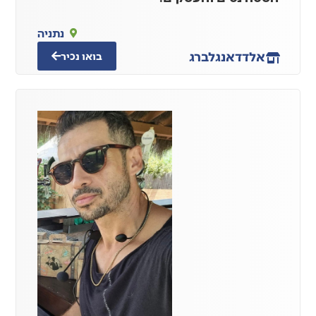
נתניה
אלדד
אנגלברג
בואו נכיר