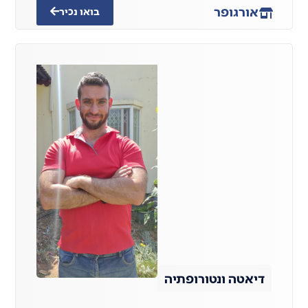
אור
גופר
בואו נכיר
דיאטה ונטורופתיה