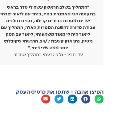
ר בראש
"יצאתי פעם ראשונה לעולם האזרחי אחרי עשר
אור יצרתי
שנים, ליאור עזר לי, מיקד אותי, המון
 תוכנית
מהמחסומים, האתגרים והקשיים צפו והצלחנו
תהליך עם
ביחד לפתור אותם. גם שחשבתי שאני אלוף
עם המון
בהצבת יעדים- גיליתי סטנדרט חדש. הצלחתי
24/7. הרגשתי שקיבלתי
להפוך את עצמי לאדם יותר טוב. מאוד ממליץ לכל
מי שלא סגור על הדרך שלו ולא ממצה את עצמו
רור
יונתן רון-מ״פ סיירת גולני בתהליך שחרור
הפיצו אהבה - שתפו את כרטיס העסק