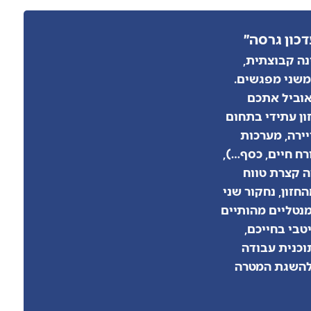
כון גרסה״
נה קבוצתית,
משני מפגשים.
וביל אתכם
ון עתידי בתחום
יירה, מערכות
רח חיים, כסף…),
ה קצרת טווח
חזון, נחקור שני
נטליים מהותיים
טבי בחייכם,
וכנית עבודה
להשגת המטרה