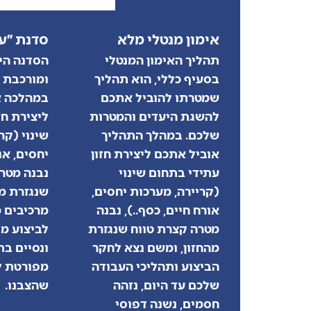
אימון מנטלי מלא
סדנת ״עד
תהליך האימון המנטלי
הסדנה הי
בסעיף כללי, הוא תהליך
ומורכבת 
שמטרתו להוביל אתכם
במהלכה א
להשגת היעדים והמטרות
ליצירת חז
שלכם. במהלך התהליך
שינוי (קר
אוביל אתכם ליצירת חזון
יחסים, או
עתידי בתחום שינוי
נבנה מטר
(קריירה, מערכות יחסים,
שנגזרת מה
אורח חיים, כסף..), נבנה
מרכיבים מ
מטרה קצרת טווח שנגזרת
לביצוע מי
מהחזון, ומשם נצא לחקר
ונסיים בת
הביצוע ותהליכי העבודה
מפורטת 
שלכם עד היום, נזהה
שהצבנו.
חסמים, נשנה דפוסי